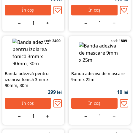
În coș
În coș
−
+
−
+
cod:
2400
cod:
1809
Banda adezivă pentru
Banda adeziva de mascare
izolarea fonică 3mm x
9mm x 25m
90mm, 30m
299
10
lei
lei
În coș
În coș
−
+
−
+