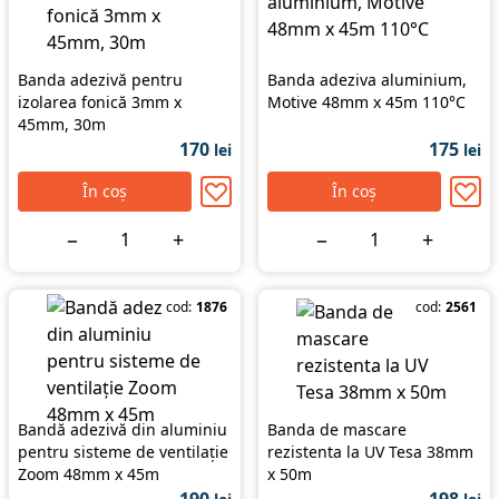
Banda adezivă pentru
Banda adeziva aluminium,
izolarea fonică 3mm x
Motive 48mm x 45m 110°C
45mm, 30m
170
175
lei
lei
În coș
În coș
−
+
−
+
cod:
1876
cod:
2561
Bandă adezivă din aluminiu
Banda de mascare
pentru sisteme de ventilație
rezistenta la UV Tesa 38mm
Zoom 48mm x 45m
x 50m