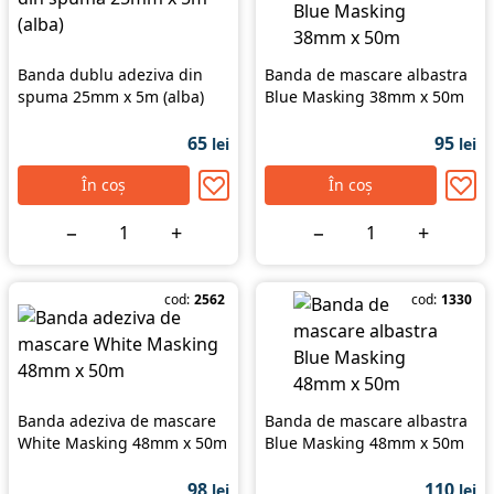
Banda dublu adeziva din
Banda de mascare albastra
spuma 25mm x 5m (alba)
Blue Masking 38mm x 50m
65
95
lei
lei
În coș
În coș
−
+
−
+
cod:
2562
cod:
1330
Banda adeziva de mascare
Banda de mascare albastra
White Masking 48mm x 50m
Blue Masking 48mm x 50m
98
110
lei
lei