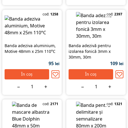
cod:
1258
cod:
2397
Banda adeziva aluminium,
Banda adezivă pentru
Motive 48mm x 25m 110°C
izolarea fonică 3mm x
30mm, 30m
95
109
lei
lei
În coș
În coș
−
+
−
+
cod:
2171
cod:
1321