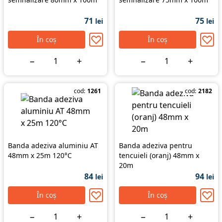
71
75
lei
lei
În coș
În coș
−
+
−
+
cod:
1261
cod:
2182
Banda adeziva aluminiu AT
Banda adeziva pentru
48mm x 25m 120°C
tencuieli (oranj) 48mm x
20m
84
94
lei
lei
În coș
În coș
−
+
−
+