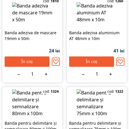
cod:
1810
cod:
1260
Banda adeziva de mascare
Banda adeziva aluminium
19mm x 50m
AT 48mm x 10m
24
41
lei
lei
În coș
În coș
−
+
−
+
cod:
1324
cod:
1322
Banda pentru delimitare și
Banda pentru delimitare și
semnalizare 80mm x 100m
semnalizare 75mm x 100m