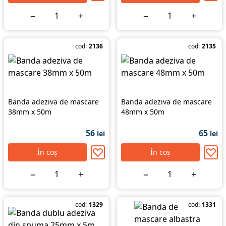
−
+
−
+
cod:
2136
cod:
2135
Banda adeziva de mascare
Banda adeziva de mascare
38mm x 50m
48mm x 50m
56
65
lei
lei
În coș
În coș
−
+
−
+
cod:
1329
cod:
1331