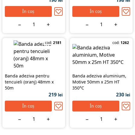
190
198
lei
lei
În coș
În coș
−
+
−
+
cod:
2181
cod:
1262
Banda adeziva pentru
Banda adeziva aluminium,
tencuieli (oranj) 48mm x
Motive 50mm x 25m HT
50m
350°C
219
230
lei
lei
În coș
În coș
−
+
−
+