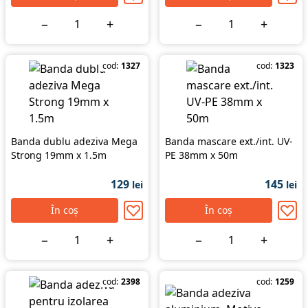
−
+
−
+
cod:
1327
cod:
1323
Banda dublu adeziva Mega
Banda mascare ext./int. UV-
Strong 19mm x 1.5m
PE 38mm x 50m
129
145
lei
lei
În coș
În coș
−
+
−
+
cod:
2398
cod:
1259