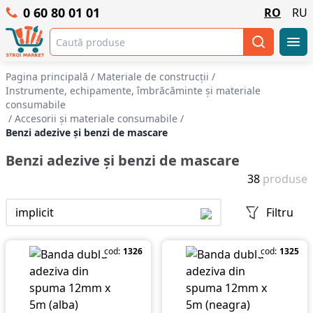
0 60 80 01 01
RO
RU
Pagina principală
/
Materiale de construcții
/
Instrumente, echipamente, îmbrăcăminte și materiale
consumabile
/
Accesorii și materiale consumabile
/
Benzi adezive și benzi de mascare
Benzi adezive și benzi de mascare
38
produse
implicit
Filtru
cod:
1326
cod:
1325