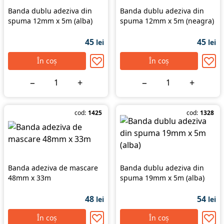
Banda dublu adeziva din
Banda dublu adeziva din
spuma 12mm x 5m (alba)
spuma 12mm x 5m (neagra)
45
45
lei
lei
În coș
În coș
−
+
−
+
cod:
1425
cod:
1328
Banda adeziva de mascare
Banda dublu adeziva din
48mm x 33m
spuma 19mm x 5m (alba)
48
54
lei
lei
În coș
În coș