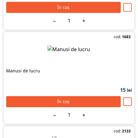
În coș
−
+
cod:
1683
Manusi de lucru
15
lei
În coș
−
+
cod:
2133