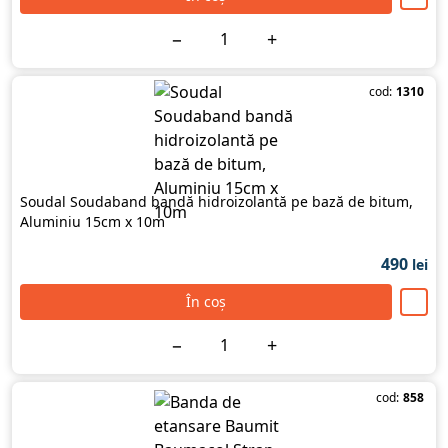
−
+
cod:
1310
Soudal Soudaband bandă hidroizolantă pe bază de bitum,
Aluminiu 15cm х 10m
490
lei
În coș
−
+
cod:
858