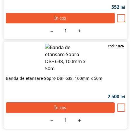
552
lei
În coș
−
+
cod:
1826
Banda de etansare Sopro DBF 638, 100mm x 50m
2 500
lei
În coș
−
+