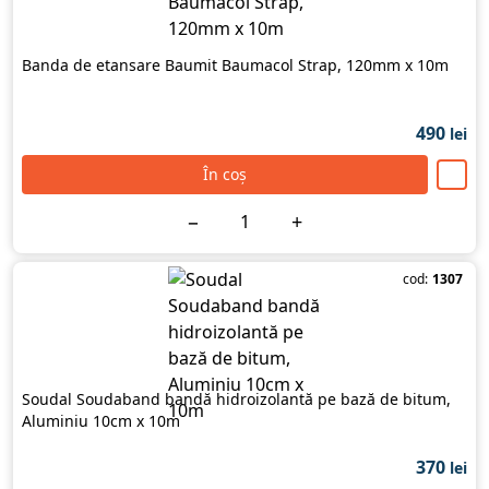
Banda de etansare Baumit Baumacol Strap, 120mm x 10m
490
lei
În coș
−
+
cod:
1307
Soudal Soudaband bandă hidroizolantă pe bază de bitum,
Aluminiu 10cm х 10m
370
lei