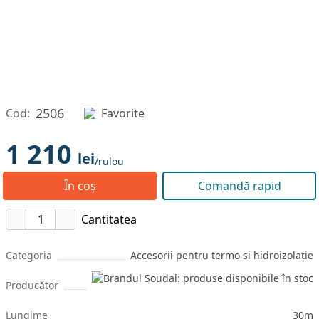
2506
Cod:
Favorite
1 210
lei
/rulou
În coș
Comandă rapid
Cantitatea
Categoria
Accesorii pentru termo si hidroizolație
Producător
Lungime
30m