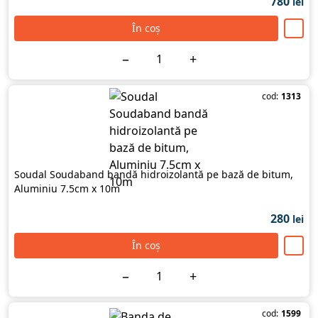
780
lei
În coș
−
+
cod:
1313
Soudal Soudaband bandă hidroizolantă pe bază de bitum,
Aluminiu 7.5cm х 10m
280
lei
În coș
−
+
cod:
1599