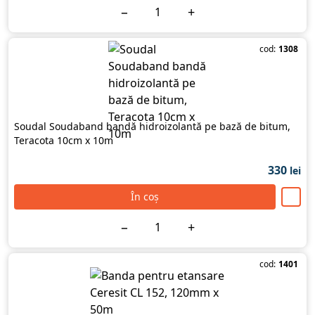
−
+
cod:
1308
Soudal Soudaband bandă hidroizolantă pe bază de bitum,
Teracota 10cm х 10m
330
lei
În coș
−
+
cod:
1401