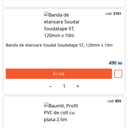
cod:
2101
Banda de etansare Soudal Soudatape ST, 120mm x 10m
490
lei
În coș
−
+
cod:
855