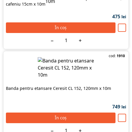
cafeniu 15cm х 10m
475
lei
În coș
−
+
cod:
1910
Banda pentru etansare Ceresit CL 152, 120mm x 10m
749
lei
În coș
−
+