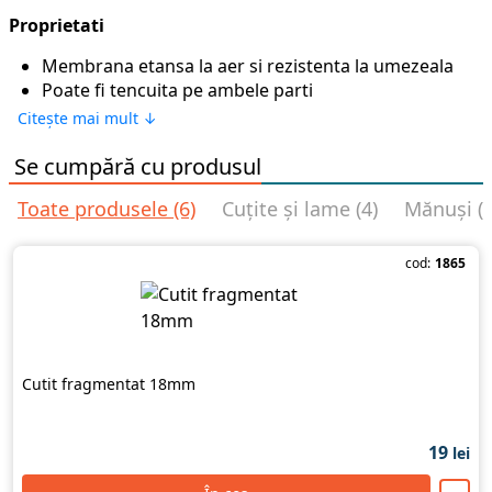
Proprietati
Membrana etansa la aer si rezistenta la umezeala
Poate fi tencuita pe ambele parti
Banda autoadeziva
Citește mai mult ↓
Banda adeziva pe baza de butil
Utilizare in interior
Se cumpără cu produsul
Toate produsele (6)
Cuțite și lame (4)
Mănuși (2
Aplicatii
Banda antivapori Soudal SWS Extra Interior
este
cod:
1865
recomandata pentru etansarea la vapori intre cadrul
ferestrei si pre-cadrele din constructii. Disponibila in
diferite latimi.
Instructiuni
Cutit fragmentat 18mm
Banda antivapori Soudal SWS
de interior poate fi
aplicata doar pe interior. In functie de situatie aceasta
poate fi aplicata inainte sau dupa instalarea ramei de
19
lei
fereastra. Sunt doua metode de a aplica folia. Fie