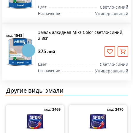
подходит для строительных проектов, этот товар
Светло-синий
Цвет
доступен для заказа онлайн. Закажите онлайн на
Универсальный
Назначение
stroimarket.md с оперативной доставкой по всей
Молдове.
Эмаль алкидная Miks Color светло-синий,
код:
1548
2.8кг
375
лей
Светло-синий
Цвет
Универсальный
Назначение
Другие виды
эмали
код:
2469
код:
2470