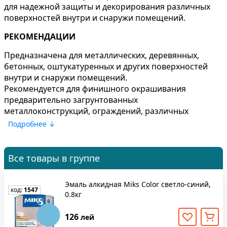
для надежной защиты и декорирования различных
поверхностей внутри и снаружи помещений.
РЕКОМЕНДАЦИИ
Предназначена для металлических, деревянных,
бетонных, оштукатуренных и других поверхностей
внутри и снаружи помещений.
Рекомендуется для финишного окрашивания
предварительно загрунтованных
металлоконструкций, ограждений, различных
металлических элементов интерьера, деревянных,
Подробнее ↓
минеральных, оштукатуренных и других
поверхностей.
Все товары в группе
РАСХОД:
6 - 10 м²/кг, при однослойном покрытии в
зависимости от цвета, метода нанесения и типа
Эмаль алкидная Miks Color светло-синий,
поверхности
код:
1547
0.8кг
Выбирайте эмаль алкидная Miks Color светло-
синий, 2.8кг для строительных и ремонтных работ
126
лей
для получения лучшего результата. Идеально