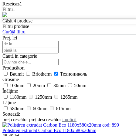
Resetează
Filtru
1
Găsit
4
produse
Filtru produse
Curăță filtru
Preț, lei
Caută în categorie
Producători
Baumit
Briotherm
Технониколь
Grosime
100mm
20mm
30mm
50mm
Înălțime
1180mm
1250mm
1265mm
Lățime
580mm
600mm
615mm
Sortează:
preț crescător
preț descrescător
implicit
cod:
899
Polistiren extrudat Carbon Eco 1180x580x20mm
38.40
lei