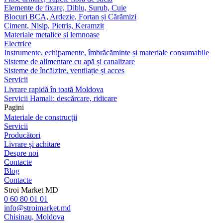
Elemente de fixare, Diblu, Surub, Cuie
Blocuri BCA, Ardezie, Fortan și Cărămizi
Ciment, Nisip, Pietriș, Keramzit
Materiale metalice și lemnoase
Electrice
Instrumente, echipamente, îmbrăcăminte și materiale consumabile
Sisteme de alimentare cu apă și canalizare
Sisteme de încălzire, ventilație și acces
Servicii
Livrare rapidă în toată Moldova
Servicii Hamali: descărcare, ridicare
Pagini
Materiale de construcții
Servicii
Producători
Livrare și achitare
Despre noi
Contacte
Blog
Contacte
Stroi Market MD
0 60 80 01 01
info@stroimarket.md
Chisinau, Moldova