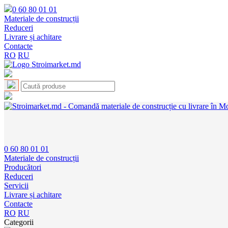
0 60 80 01 01
Materiale de construcții
Reduceri
Livrare și achitare
Contacte
RO
RU
0 60 80 01 01
Materiale de construcții
Producători
Reduceri
Servicii
Livrare și achitare
Contacte
RO
RU
Categorii