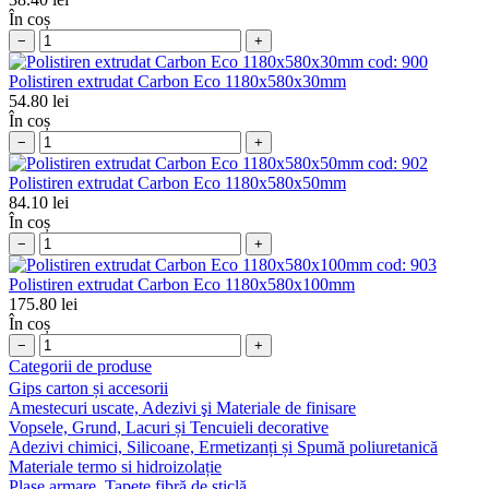
În coș
−
+
cod:
900
Polistiren extrudat Carbon Eco 1180x580x30mm
54.80
lei
În coș
−
+
cod:
902
Polistiren extrudat Carbon Eco 1180x580x50mm
84.10
lei
În coș
−
+
cod:
903
Polistiren extrudat Carbon Eco 1180x580x100mm
175.80
lei
În coș
−
+
Categorii de produse
Gips carton și accesorii
Amestecuri uscate, Adezivi şi Materiale de finisare
Vopsele, Grund, Lacuri și Tencuieli decorative
Adezivi chimici, Silicoane, Ermetizanți și Spumă poliuretanică
Materiale termo si hidroizolație
Plase armare, Tapete fibră de sticlă