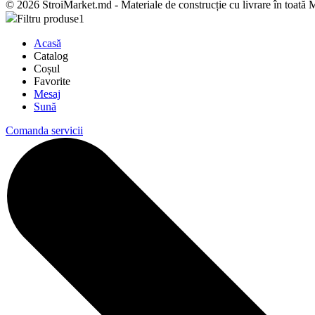
© 2026 StroiMarket.md - Materiale de construcție cu livrare în toată
Filtru produse
1
Acasă
Catalog
Coșul
Favorite
Mesaj
Sună
Comanda servicii