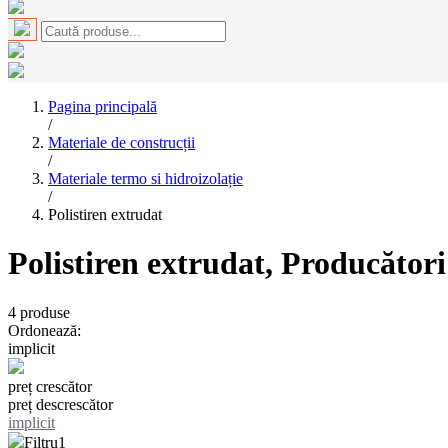
Pagina principală
/
Materiale de construcții
/
Materiale termo si hidroizolație
/
Polistiren extrudat
Polistiren extrudat
, Producător
4
produse
Ordonează:
implicit
preț crescător
preț descrescător
implicit
Filtru
1