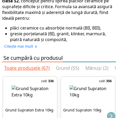
clasă S2
, conceput pentru lipirea plăcilor ceramice pe
suprafețe dificile și critice. Formula sa avansată asigură
flexibilitate maximă și aderență de lungă durată, fiind
ideală pentru:
plăci ceramice cu absorbție normală (BII, BIII),
gresie porțelanată (BI), granit, klinker, marmură,
piatră naturală și compozită,
aplicații interioare și exterioare.
Citește mai mult ↓
Recomandat pentru sisteme de încălzire prin
Se cumpără cu produsul
pardoseală, terase exterioare, piscine și proiecte speciale
Toate produsele (67)
Grund (55)
Mănuși (2)
V
unde este necesar un adeziv super‑flexibil de calitate
profesională.
cod:
336
cod:
356
Se aplică pe suporturi pe bază de ciment: beton, beton
ușor, beton poros, tencuieli ciment și var‑ciment, șape,
gips‑carton, hidroizolații minerale. Perfect și pentru
lipirea „gresie pe gresie” sau „faianță pe faianță”.
Suprafața trebuie amorsată cu grundul universal
Weber
Grund Supraton Extra 10kg
Grund Supraton 10kg
GR100
.