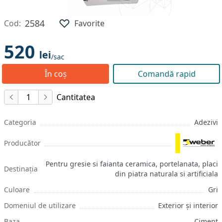
2584
Cod:
Favorite
520
lei
/sac
În coș
Comandă rapid
Cantitatea
Categoria
Adezivi
Producător
Pentru gresie si faianta ceramica, portelanata, placi
Destinația
din piatra naturala si artificiala
Culoare
Gri
Domeniul de utilizare
Exterior și interior
Baza
Ciment