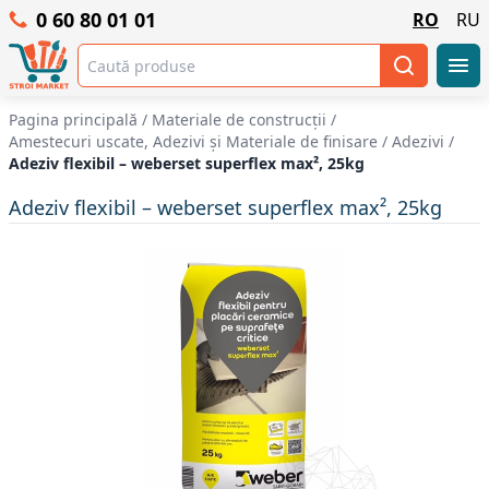
0 60 80 01 01
RO
RU
Pagina principală
/
Materiale de construcții
/
Amestecuri uscate, Adezivi şi Materiale de finisare
/
Adezivi
/
Adeziv flexibil – weberset superflex max², 25kg
Adeziv flexibil – weberset superflex max², 25kg